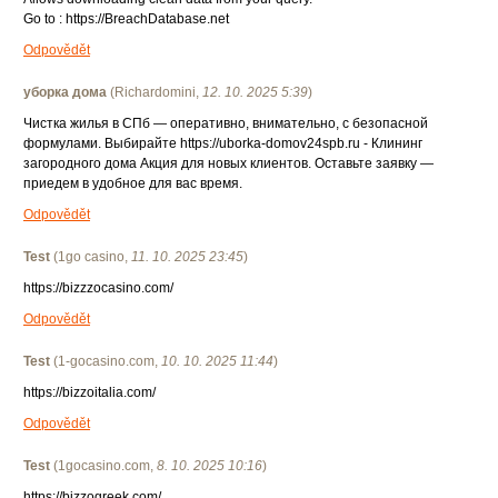
Go to : https://BreachDatabase.net
Odpovědět
уборка дома
(
Richardomini
,
12. 10. 2025
5:39
)
Чистка жилья в СПб — оперативно, внимательно, с безопасной
формулами. Выбирайте https://uborka-domov24spb.ru - Клининг
загородного дома Акция для новых клиентов. Оставьте заявку —
приедем в удобное для вас время.
Odpovědět
Test
(
1go casino
,
11. 10. 2025
23:45
)
https://bizzzocasino.com/
Odpovědět
Test
(
1-gocasino.com
,
10. 10. 2025
11:44
)
https://bizzoitalia.com/
Odpovědět
Test
(
1gocasino.com
,
8. 10. 2025
10:16
)
https://bizzogreek.com/