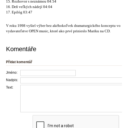
15. Rozhovor s neznámou 04:54
16. Deň veľkých nádejí 04:04
17. Epilóg 03:47
V roku 1998 vyšiel výber bez akéhokoľvek dramaturgického konceptu vo
vydavateľstve OPEN music, ktoré ako prvé prinieslo Mariku na CD.
Komentáře
Přidat komentář
Jméno:
Nadpis:
Text: