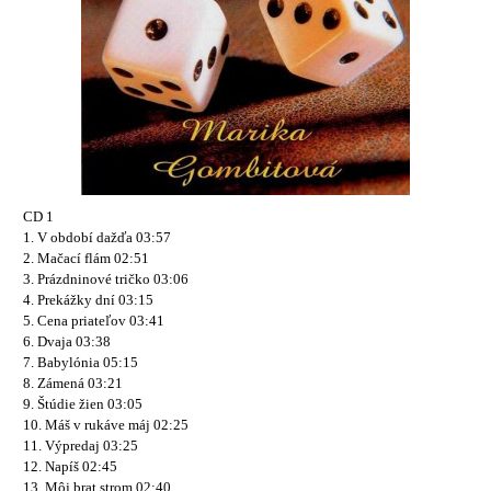
CD 1
1. V období dažďa 03:57
2. Mačací flám 02:51
3. Prázdninové tričko 03:06
4. Prekážky dní 03:15
5. Cena priateľov 03:41
6. Dvaja 03:38
7. Babylónia 05:15
8. Zámená 03:21
9. Štúdie žien 03:05
10. Máš v rukáve máj 02:25
11. Výpredaj 03:25
12. Napíš 02:45
13. Môj brat strom 02:40