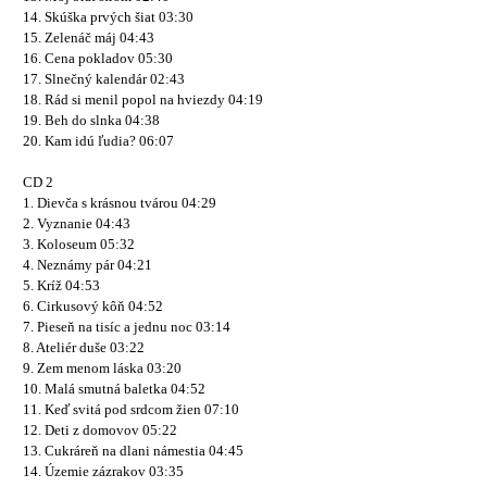
14. Skúška prvých šiat 03:30
15. Zelenáč máj 04:43
16. Cena pokladov 05:30
17. Slnečný kalendár 02:43
18. Rád si menil popol na hviezdy 04:19
19. Beh do slnka 04:38
20. Kam idú ľudia? 06:07
CD 2
1. Dievča s krásnou tvárou 04:29
2. Vyznanie 04:43
3. Koloseum 05:32
4. Neznámy pár 04:21
5. Kríž 04:53
6. Cirkusový kôň 04:52
7. Pieseň na tisíc a jednu noc 03:14
8. Ateliér duše 03:22
9. Zem menom láska 03:20
10. Malá smutná baletka 04:52
11. Keď svitá pod srdcom žien 07:10
12. Deti z domovov 05:22
13. Cukráreň na dlani námestia 04:45
14. Územie zázrakov 03:35