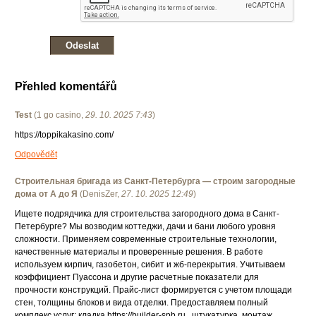
Přehled komentářů
Test
(
1 go casino
,
29. 10. 2025
7:43
)
https://toppikakasino.com/
Odpovědět
Строительная бригада из Санкт-Петербурга — строим загородные
дома от А до Я
(
DenisZer
,
27. 10. 2025
12:49
)
Ищете подрядчика для строительства загородного дома в Санкт-
Петербурге? Мы возводим коттеджи, дачи и бани любого уровня
сложности. Применяем современные строительные технологии,
качественные материалы и проверенные решения. В работе
используем кирпич, газобетон, сибит и жб-перекрытия. Учитываем
коэффициент Пуассона и другие расчетные показатели для
прочности конструкций. Прайс-лист формируется с учетом площади
стен, толщины блоков и вида отделки. Предоставляем полный
комплекс услуг: кладка https://builder-spb.ru , штукатурка, монтаж