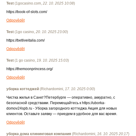
Test
(
1gocasino.com
,
22. 10. 2025
10:08
)
https://book-of-slots.com/
Odpovědět
Test
(
1go casino
,
20. 10. 2025
23:00
)
https://betliveitalia.com/
Odpovědět
Test
(
1 go casino
,
19. 10. 2025
15:03
)
https://themoonprincess.org/
Odpovědět
уборка коттеджей
(
Richardomini
,
17. 10. 2025
0:00
)
Чистка жилья в Санкт?Петербурге — оперативно, аккуратно, с
безопасной средствами. Перемещайтесь к https://uborka-
domov24spb.ru - Уборка загородного коттеджа Акция для новых
клиентов. Оставьте заявку — приедем в удобное для вас время.
Odpovědět
уборка дома клининговая компания
(
Richardomini
,
16. 10. 2025
20:17
)