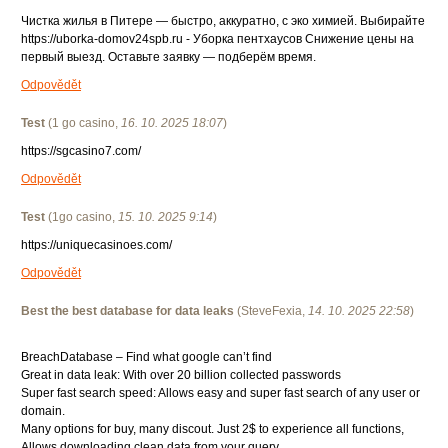
Чистка жилья в Питере — быстро, аккуратно, с эко химией. Выбирайте
https://uborka-domov24spb.ru - Уборка пентхаусов Снижение цены на
первый выезд. Оставьте заявку — подберём время.
Odpovědět
Test
(
1 go casino
,
16. 10. 2025
18:07
)
https://sgcasino7.com/
Odpovědět
Test
(
1go casino
,
15. 10. 2025
9:14
)
https://uniquecasinoes.com/
Odpovědět
Best the best database for data leaks
(
SteveFexia
,
14. 10. 2025
22:58
)
BreachDatabase – Find what google can’t find
Great in data leak: With over 20 billion collected passwords
Super fast search speed: Allows easy and super fast search of any user or
domain.
Many options for buy, many discout. Just 2$ to experience all functions,
Allows downloading clean data from your query.