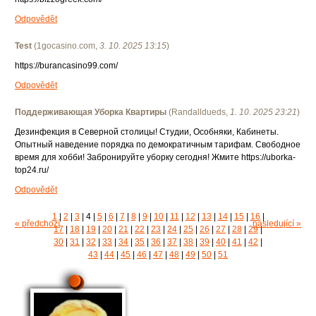
Odpovědět
Test
(
1gocasino.com
,
3. 10. 2025
13:15
)
https://burancasino99.com/
Odpovědět
Поддерживающая Уборка Квартиры
(
Randalldueds
,
1. 10. 2025
23:21
)
Дезинфекция в Северной столицы! Студии, Особняки, Кабинеты.
Опытный наведение порядка по демократичным тарифам. Свободное
время для хобби! Забронируйте уборку сегодня! Жмите https://uborka-
top24.ru/
Odpovědět
1
|
2
|
3
|
4
|
5
|
6
|
7
|
8
|
9
|
10
|
11
|
12
|
13
|
14
|
15
|
16
|
« předchozí
následující »
17
|
18
|
19
|
20
|
21
|
22
|
23
|
24
|
25
|
26
|
27
|
28
|
29
|
30
|
31
|
32
|
33
|
34
|
35
|
36
|
37
|
38
|
39
|
40
|
41
|
42
|
43
|
44
|
45
|
46
|
47
|
48
|
49
|
50
|
51