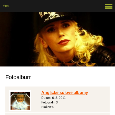
Menu
Fotoalbum
Anglické sólové albumy
Datum:
6. 8. 2011
Fotografií:
3
Složek:
0