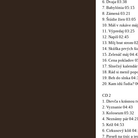
6. Dvaja 03:38
7. Babylónia 05:15
8. Zámená 03:21
9. Štúdie žien 03:05
10. Máš v rukáve má
11. Výpredaj 03:25
12. Napíš 02:45
13. Môj brat strom 0
14. Skúška prvých ši
15. Zelenáč máj 04:4
16. Cena pokladov 0
17. Slnečný kalendár
18. Rád si menil pop
19. Beh do slnka 04:
20. Kam idú ľudia? 0
CD 2
1. Dievča s krásnou 
2. Vyznanie 04:43
3. Koloseum 05:32
4. Neznámy pár 04:2
5. Kríž 04:53
6. Cirkusový kôň 04
7. Pieseň na tisíc a 