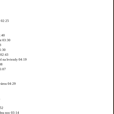
j 02:25
2:40
at 03:30
3
5:30
 02:43
ol na hviezdy 04:19
38
6:07
tvárou 04:29
1
:52
jednu noc 03:14