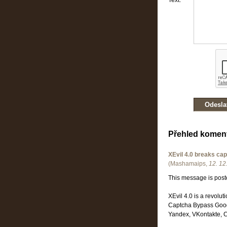
Text:
Přehled komen
XEvil 4.0 breaks ca
(
Mashamaips
,
12. 12
This message is post
XEvil 4.0 is a revolu
Captcha Bypass Goog
Yandex, VKontakte, C