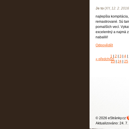
Je to
(
XY
,
12. 2. 2016
najlepšia kompilácia,
remastrované. Sú tam 
pomalších vecí. Vyka
excelentný a najmä z
nabalili!
Odpovědět
1
|
2
|
3
|
4
|
« předchozí
23
|
24
|
25
© 2026 eStránky.cz
Aktualizováno: 24. 7