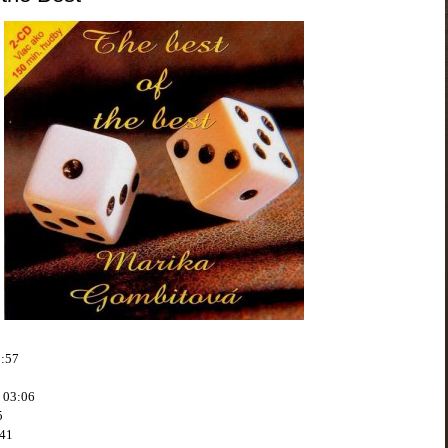
3:57
o 03:06
5
:41