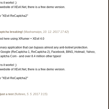
s it works! ;)
l website of XEvil.Net, there is a free demo version.
 "XEvil ReCaptcha2"
aptcha breaking!
(
Mashamaips
,
10. 12. 2017
17:42
)
ed here using XRumer + XEvil 4.0
ionary application that can bypass almost any anti-botnet protection.
 Google (ReCaptcha-1, ReCaptcha-2), Facebook, BING, Hotmail, Yahoo,
aptcha Com - and over 8.4 million other types!
s it works! ;)
l website of XEvil.Net, there is a free demo version.
 "XEvil ReCaptcha2"
 just a test
(
flultews
,
5. 5. 2017
3:15
)