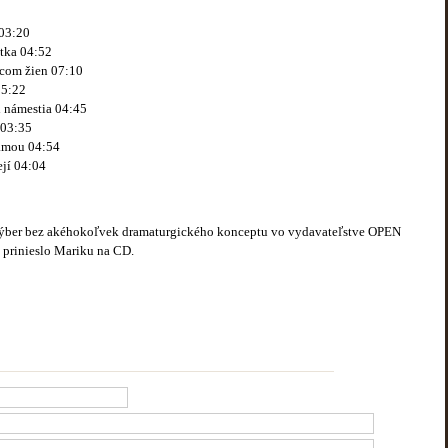
03:20
tka 04:52
dcom žien 07:10
05:22
i námestia 04:45
 03:35
ámou 04:54
jí 04:04
výber bez akéhokoľvek dramaturgického konceptu vo vydavateľstve OPEN
é prinieslo Mariku na CD.