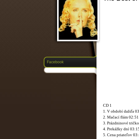
Facebook
CD 1
1. V období dažďa 0
2. Mačací flám 02:51
3. Prázdninové tričk
4. Prekážky dní 03:1
5. Cena priateľov 03