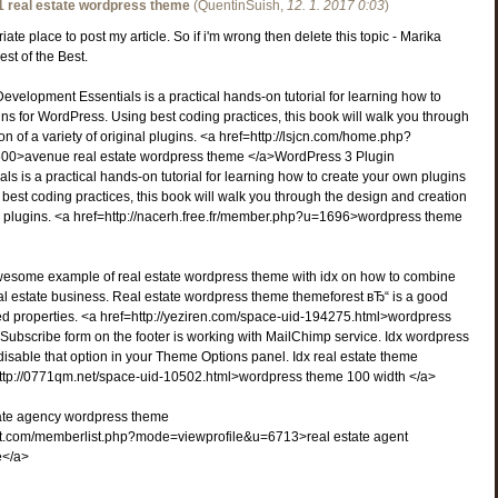
1 real estate wordpress theme
(
QuentinSuish
,
12. 1. 2017
0:03
)
riate place to post my article. So if i'm wrong then delete this topic - Marika
st of the Best.
velopment Essentials is a practical hands-on tutorial for learning how to
ns for WordPress. Using best coding practices, this book will walk you through
on of a variety of original plugins. <a href=http://lsjcn.com/home.php?
0>avenue real estate wordpress theme </a>WordPress 3 Plugin
s is a practical hands-on tutorial for learning how to create your own plugins
best coding practices, this book will walk you through the design and creation
nal plugins. <a href=http://nacerh.free.fr/member.php?u=1696>wordpress theme
awesome example of real estate wordpress theme with idx on how to combine
al estate business. Real estate wordpress theme themeforest вЂ“ is a good
ed properties. <a href=http://yeziren.com/space-uid-194275.html>wordpress
ubscribe form on the footer is working with MailChimp service. Idx wordpress
isable that option in your Theme Options panel. Idx real estate theme
ttp://0771qm.net/space-uid-10502.html>wordpress theme 100 width </a>
tate agency wordpress theme
bet.com/memberlist.php?mode=viewprofile&u=6713>real estate agent
e</a>