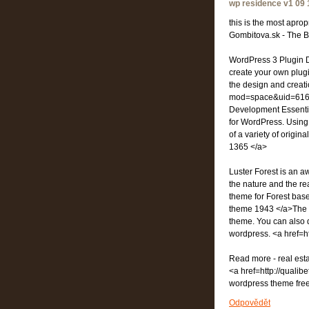
wp residence v1 09 
this is the most aprop
Gombitova.sk - The Be
WordPress 3 Plugin De
create your own plugi
the design and creati
mod=space&uid=6160
Development Essential
for WordPress. Using 
of a variety of origi
1365 </a>
Luster Forest is an 
the nature and the re
theme for Forest bas
theme 1943 </a>The S
theme. You can also d
wordpress. <a href=h
Read more - real es
<a href=http://quali
wordpress theme fre
Odpovědět