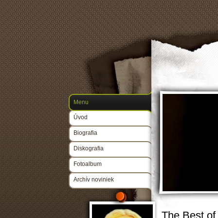
Menu
Úvod
Biografia
Diskografia
Fotoalbum
Archív noviniek
The Best of