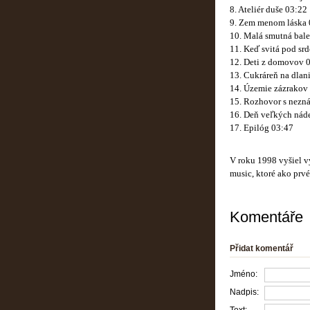
8. Ateliér duše 03:22
9. Zem menom láska 
10. Malá smutná bale
11. Keď svitá pod sr
12. Deti z domovov 
13. Cukráreň na dlan
14. Územie zázrakov
15. Rozhovor s nezn
16. Deň veľkých náde
17. Epilóg 03:47
V roku 1998 vyšiel 
music, ktoré ako prv
Komentáře
Přidat komentář
Jméno:
Nadpis: