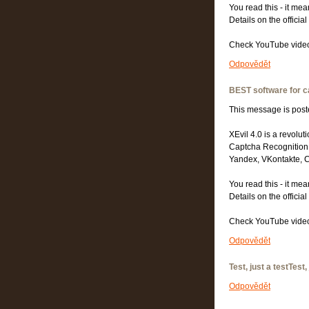
You read this - it mean
Details on the officia
Check YouTube video
Odpovědět
BEST software for c
This message is post
XEvil 4.0 is a revolut
Captcha Recognition
Yandex, VKontakte, C
You read this - it mean
Details on the officia
Check YouTube video
Odpovědět
Test, just a testTest,
Odpovědět