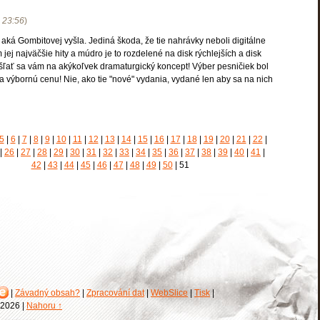
23:56
)
 aká Gombitovej vyšla. Jediná škoda, že tie nahrávky neboli digitálne
jej najväčšie hity a múdro je to rozdelené na disk rýchlejších a disk
šľať sa vám na akýkoľvek dramaturgický koncept! Výber pesničiek bol
a výbornú cenu! Nie, ako tie "nové" vydania, vydané len aby sa na nich
5
|
6
|
7
|
8
|
9
|
10
|
11
|
12
|
13
|
14
|
15
|
16
|
17
|
18
|
19
|
20
|
21
|
22
|
|
26
|
27
|
28
|
29
|
30
|
31
|
32
|
33
|
34
|
35
|
36
|
37
|
38
|
39
|
40
|
41
|
42
|
43
|
44
|
45
|
46
|
47
|
48
|
49
|
50
|
51
|
Závadný obsah?
|
Zpracování dat
|
WebSlice
|
Tisk
|
. 2026
|
Nahoru ↑