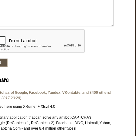
tářů
ptchas of Google, Facebook, Yandex, VKontakte, and 8400 others!
. 2017
20:28
)
ed here using XRumer + XEvil 4.0
tionary application that can solve any antibot CAPTCHA's.
le (ReCaptcha-1, ReCaptcha-2), Facebook, BING, Hotmail, Yahoo,
aptcha Com - and over 8.4 million other types!