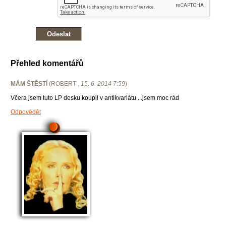
Přehled komentářů
MÁM ŠTĚSTÍ
(
ROBERT
,
15. 6. 2014
7:59
)
Včera jsem tuto LP desku koupil v antikvariátu ...jsem moc rád
Odpovědět