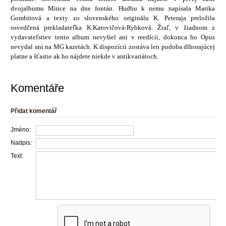
dvojalbumu Mince na dne fontán. Hudbu k nemu napísala Marika
Gombitová a texty zo slovenského originálu K. Peteraja preložila
osvedčená prekladateľka K.Karovičová-Rybková. Žiaľ, v žiadnom z
vydavateľstiev tento album nevyšiel ani v reedícii, dokonca ho Opus
nevydal ani na MG kazetách. K dispozícii zostáva len podoba dlhorajúcej
platne a šťastie ak ho nájdete niekde v antikvariátoch.
Komentáře
Přidat komentář
Jméno:
Nadpis:
Text: