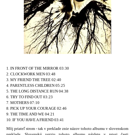
1. IN FRONT OF THE MIRROR 03:30
2. CLOCKWORK MEN 03:48
3. MY FRIEND THE TREE 02:40
4. PARENTLESS CHILDREN 05:25
5. THE LONG DISTANCE RUN 04:38
6. TRY TO FIND OUT 03:23
7. MOTHERS 07:10
8. PICK UP YOUR COURAGE 02:46
9. THE TIME AND WE 04:21
10. IF YOU HAVE A FRIEND 03:41
Môj priateľ strom - tak v preklade znie názov tohoto albumu v slovenskom
preklade. Slovenskú verziu tohoto albumu nájdete v prvej časti